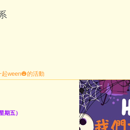
系
起ween🎃的活動
（星期五）