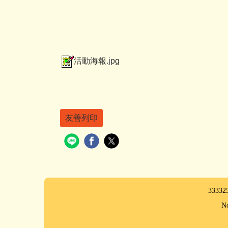
活動海報.jpg
友善列印
333
No