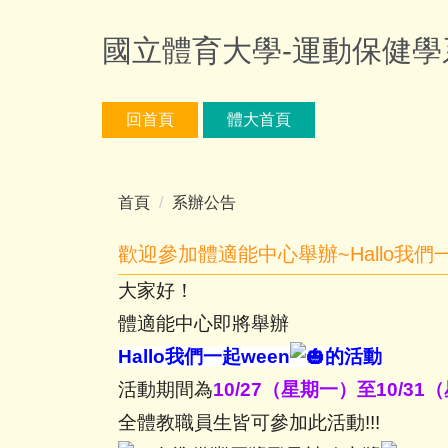
跳
到
國立體育大學-運動保健學
主
要
內
回首頁
體大首頁
容
區
首頁
系辦公告
歡迎參加體適能中心舉辦~Hallo我們一
大家好！
體適能中心即將舉辦
Hallo
我們一起ween
的活動
活動期間為
10/27（星期一）至10/31
全體教職員生皆可參加此活動
!!!