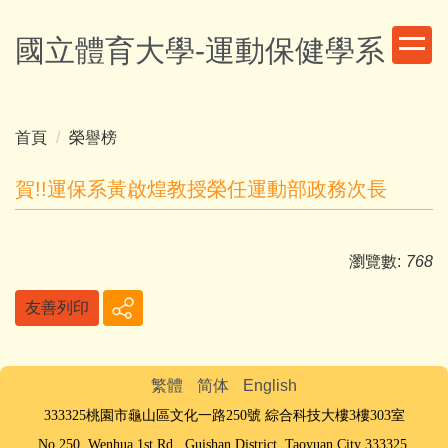
跳
到
國立體育大學-運動保健學系
主
要
內
容
首頁
榮譽榜
區
賀!!運保系黃啟煌教授榮任運動部政務次長
瀏覽數:
768
友善列印
繁體
简体
English
333325桃園市龜山區文化一路250號
綜合科技大樓3樓303室
No.250, Wenhua 1st Rd., Guishan District, Taoyuan City 333325,